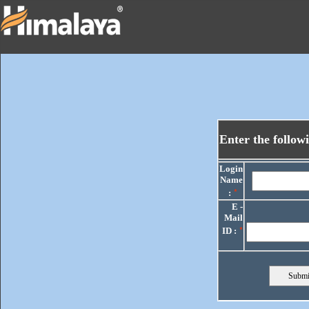
Enter the follow
Login
Name
*
:
E -
Mail
*
ID :